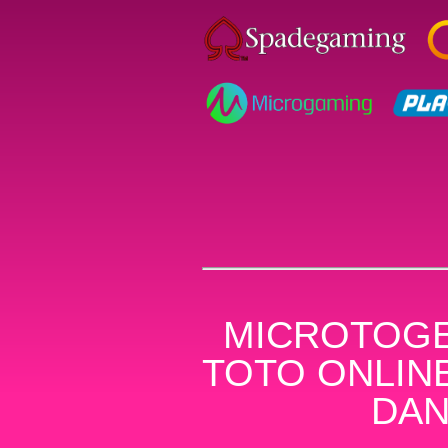
MICROTOGEL
TOTO ONLINE
DAN