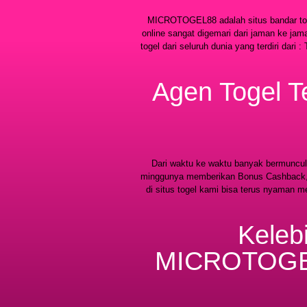
MICROTOGEL88 adalah situs bandar toge
online sangat digemari dari jaman ke j
togel dari seluruh dunia yang terdiri dar
Agen Togel T
Dari waktu ke waktu banyak bermuncula
minggunya memberikan Bonus Cashback, 
di situs togel kami bisa terus nyama
Kelebi
MICROTOGEL8