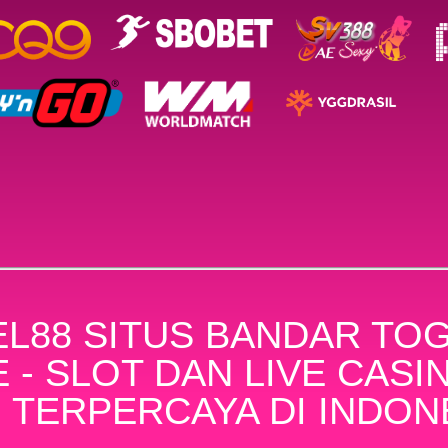
88 SITUS BANDAR TOG
 - SLOT DAN LIVE CAS
 TERPERCAYA DI INDON