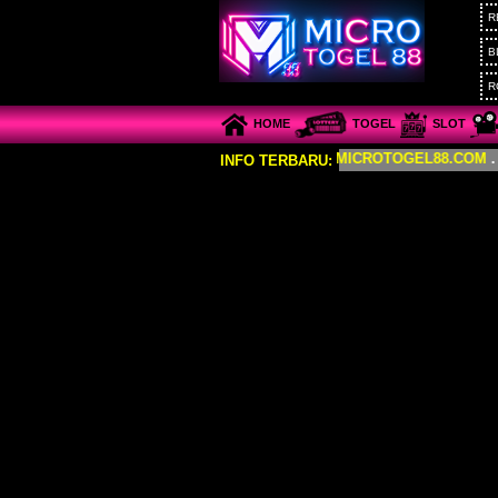
R
B
R
HOME
TOGEL
SLOT
SELAMAT DATANG DI
WWW.MICROTOGEL88.COM
. WE
INFO TERBARU: