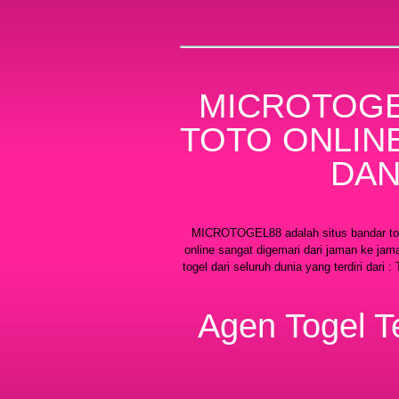
MICROTOGEL
TOTO ONLINE
DAN
MICROTOGEL88 adalah situs bandar toge
online sangat digemari dari jaman ke j
togel dari seluruh dunia yang terdiri dar
Agen Togel T