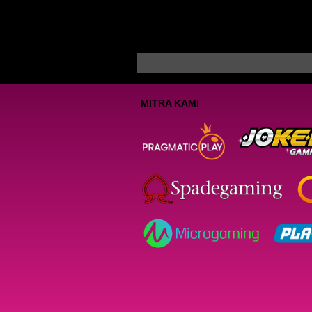
MITRA KAMI