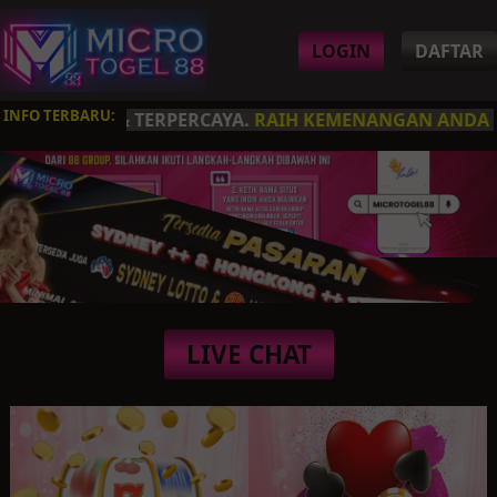
LOGIN
DAFTAR
INFO TERBARU:
RLENGKAP & TERPERCAYA.
RAIH KEMENANGAN ANDA BE
LIVE CHAT