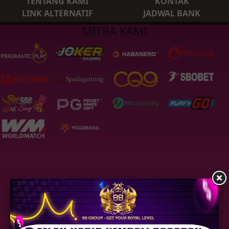
TENTANG KAMI
KONTAK
LINK ALTERNATIF
JADWAL BANK
MITRA KAMI